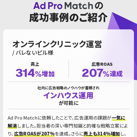
成功事例のご紹介
オンラインクリニック運営
/ バレないピル様
売上
広告ROAS
314
207
%
増加
%
達成
社内に広告戦略のノウハウが蓄積され
インハウス運用
が可能に
Ad Pro Matchに依頼したことで、広告運用の課題が
一気に
解消
しました。担当者の深い専門知識と的確な戦略立案によ
り、
広告ROASが207%
を達成。さらに
売上も314%増加
し、