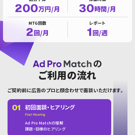
200
30
万円/月
時間/月
MTG回数
レポート
2
1
回/月
回/週
ご利用の流れ
ご契約前に広告のプロと顔合わせで面談いただけます。
01
初回面談・
ヒアリング
First Hearing
Ad Pro Matchの理解
課題・目標のヒアリング