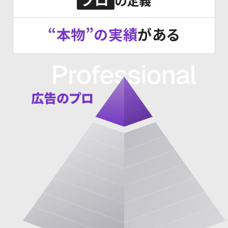
の定義
“本物”の実績
がある