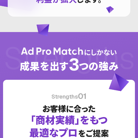
Strengths
3
成果を出す
つの強み
01
Strengths
お客様に合った
「商材実績」をもつ
最適なプロ
をご提案