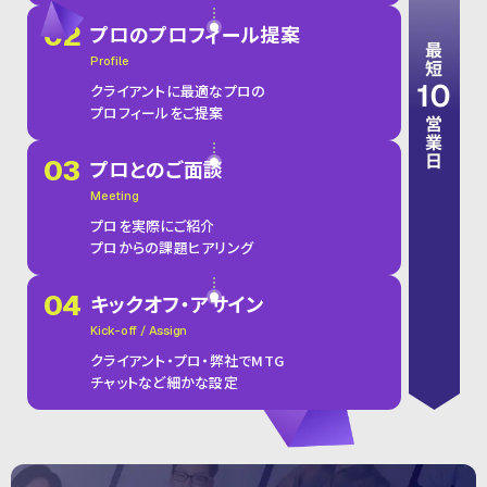
02
プロの
プロフィール提案
Profile
クライアントに最適なプロの
プロフィールをご提案
03
プロとのご面談
Meeting
プロを実際にご紹介
プロからの課題ヒアリング
04
キックオフ・
アサイン
Kick-off / Assign
クライアント・プロ・弊社でMTG
チャットなど細かな設定