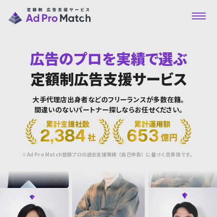
広告のプロを実績で選ぶ
プロを見る
Ad Pro Matchとは
定額制広告支援サービス
事例一覧
ご利用の流れ
よくあるご質問
大手代理店出身者などのフリーランスが多数在籍。
間違いのないパートナー探しならお任せください。
累計支援社数
累計運用額
2,384
653
社
億円
※Ad Pro Match登録プロの過去支援実績（自己申告）に基づく合算値です。